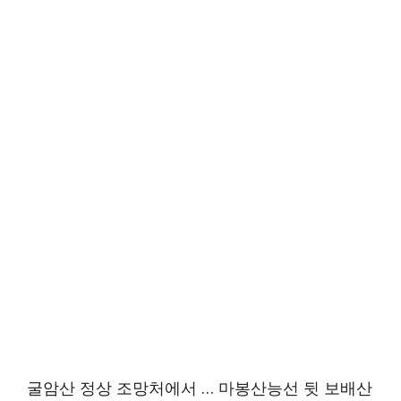
굴암산 정상 조망처에서 … 마봉산능선 뒷 보배산