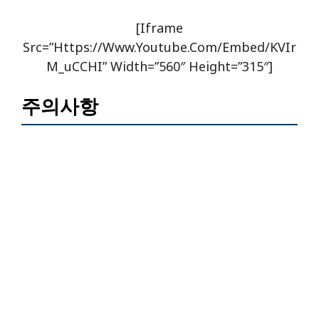
[iframe
Src=”https://www.youtube.com/embed/KVIr
M_uCCHI” Width=”560″ Height=”315″]
주의사항