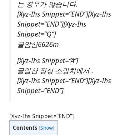
는 경우가 많습니다.
[xyz-Ihs Snippet=”END”][xyz-Ihs
Snippet=”END”][xyz-Ihs
Snippet=”Q”]
굴암산6626m
[xyz-Ihs Snippet=”A”]
굴암산 정상 조망처에서 .
[xyz-Ihs Snippet=”END”][xyz-Ihs
Snippet=”END”]
[xyz-Ihs Snippet=”END”]
Contents
[
Show
]