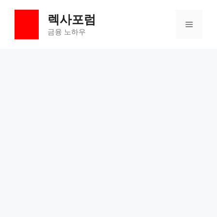
컨
렉사포럼
텐
메
츠
금융 노하우
로
뉴
건
너
뛰
기