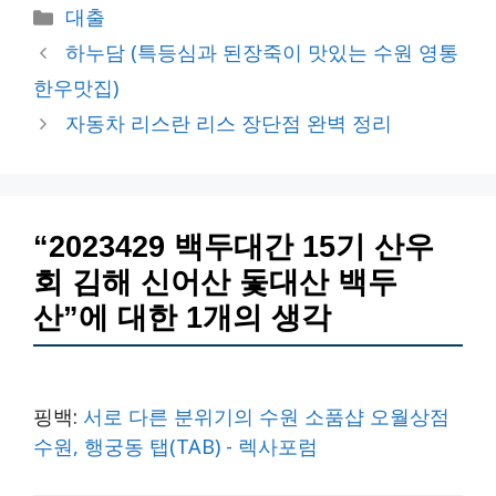
카
대출
테
하누담 (특등심과 된장죽이 맛있는 수원 영통
고
한우맛집)
리
자동차 리스란 리스 장단점 완벽 정리
“2023429 백두대간 15기 산우
회 김해 신어산 돛대산 백두
산”에 대한 1개의 생각
핑백:
서로 다른 분위기의 수원 소품샵 오월상점
수원, 행궁동 탭(TAB) - 렉사포럼