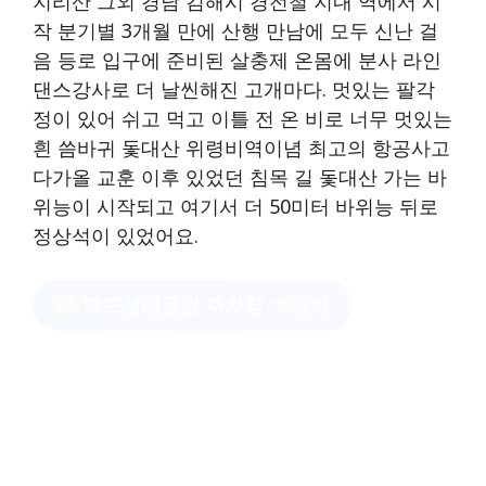
지리산 그외 경남 김해시 경전철 지내 역에서 시
작 분기별 3개월 만에 산행 만남에 모두 신난 걸
음 등로 입구에 준비된 살충제 온몸에 분사 라인
댄스강사로 더 날씬해진 고개마다. 멋있는 팔각
정이 있어 쉬고 먹고 이틀 전 온 비로 너무 멋있는
흰 씀바귀 돛대산 위령비역이념 최고의 항공사고
다가올 교훈 이후 있었던 침목 길 돛대산 가는 바
위능이 시작되고 여기서 더 50미터 바위능 뒤로
정상석이 있었어요.
맥도생태공원 주차장
클릭