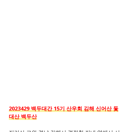
2023429 백두대간 15기 산우회 김해 신어산 돛
대산 백두산