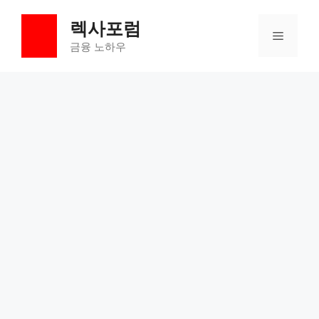
컨
렉사포럼
텐
메
츠
금융 노하우
로
뉴
건
너
뛰
기