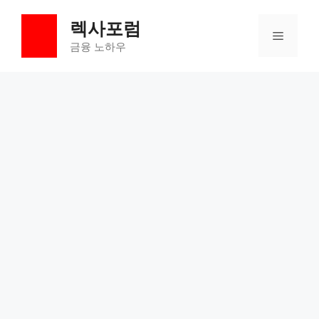
컨
렉사포럼
텐
메
츠
금융 노하우
로
뉴
건
너
뛰
기