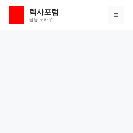
컨
렉사포럼
텐
메
츠
금융 노하우
로
뉴
건
너
뛰
기