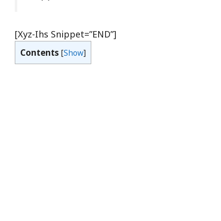
[xyz-Ihs Snippet=”END”]
Contents
[
Show
]