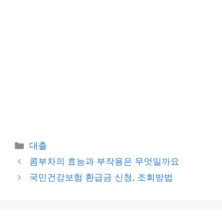
카
대출
테
콤부차의 효능과 부작용은 무엇일까요
고
국민건강보험 환급금 신청, 조회방법
리