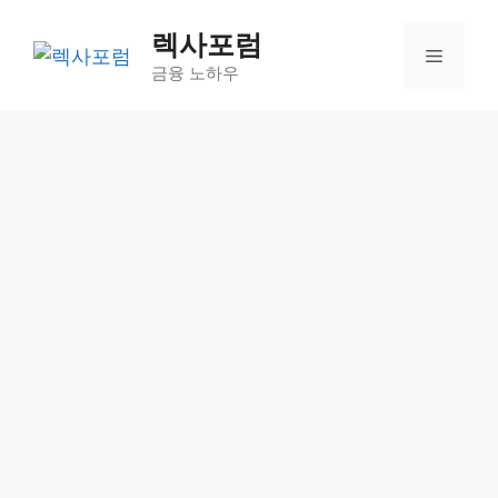
컨
렉사포럼
텐
메
츠
금융 노하우
로
뉴
건
너
뛰
기