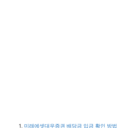
미래에셋대우증권 배당금 입금 확인 방법_