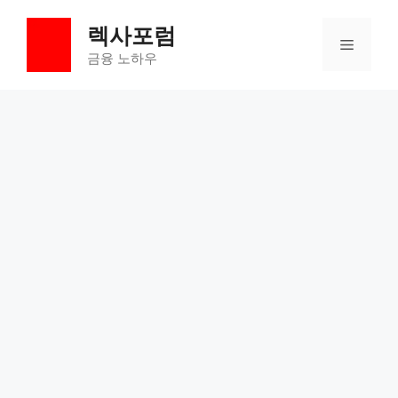
컨
렉사포럼
텐
메
츠
금융 노하우
로
뉴
건
너
뛰
기