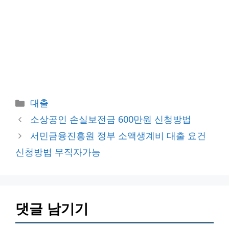
카
대출
테
소상공인 손실보전금 600만원 신청방법
고
서민금융진흥원 정부 소액생계비 대출 요건
리
신청방법 무직자가능
댓글 남기기