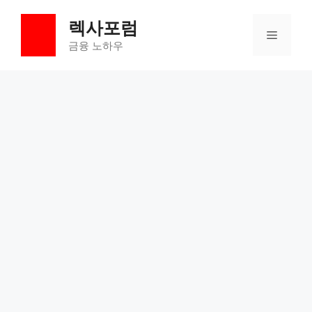
컨
렉사포럼
텐
메
츠
금융 노하우
로
뉴
건
너
뛰
기