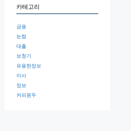
카테고리
금융
눈썹
대출
보청기
유용한정보
이사
정보
커피원두