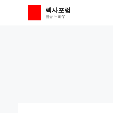
컨
렉사포럼
텐
츠
금융 노하우
로
건
너
뛰
기