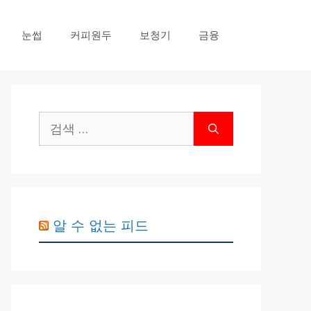
눈썹
커피원두
보청기
금융
검
색:
알 수 없는 피드