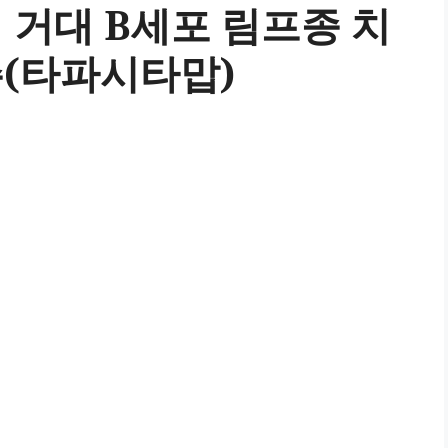
 거대 B세포 림프종 치
(타파시타맙)