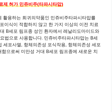
치료제 허가 민쥬비주(타파시타맙)
료에 활용하는 희귀의약품인 민쥬비주타파시타맙를
포이식이 적합하지 않고 한 가지 이상의 이전 치료
거대 B세포 림프종 성인 환자에서 레날리도마이드와
독요법으로 사용합니다. 민쥬비주타파시타맙는 B세
직접 세포사멸, 항체의존성 포식작용, 항체의존성 세포
래함으로써 미만성 거대 B세포 림프종에 새로운 치