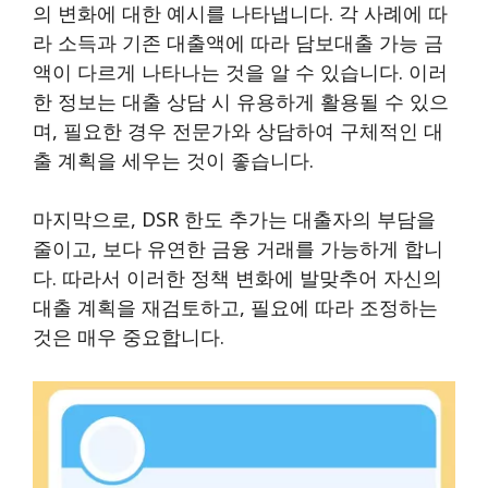
의 변화에 대한 예시를 나타냅니다. 각 사례에 따
라 소득과 기존 대출액에 따라 담보대출 가능 금
액이 다르게 나타나는 것을 알 수 있습니다. 이러
한 정보는 대출 상담 시 유용하게 활용될 수 있으
며, 필요한 경우 전문가와 상담하여 구체적인 대
출 계획을 세우는 것이 좋습니다.
마지막으로, DSR 한도 추가는 대출자의 부담을
줄이고, 보다 유연한 금융 거래를 가능하게 합니
다. 따라서 이러한 정책 변화에 발맞추어 자신의
대출 계획을 재검토하고, 필요에 따라 조정하는
것은 매우 중요합니다.