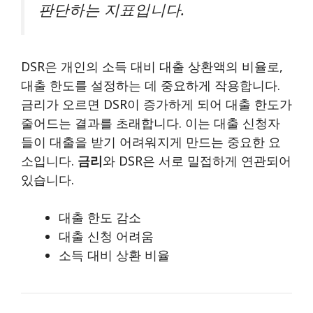
판단하는 지표입니다.
DSR은 개인의 소득 대비 대출 상환액의 비율로,
대출 한도를 설정하는 데 중요하게 작용합니다.
금리가 오르면 DSR이 증가하게 되어 대출 한도가
줄어드는 결과를 초래합니다. 이는 대출 신청자
들이 대출을 받기 어려워지게 만드는 중요한 요
소입니다.
금리
와 DSR은 서로 밀접하게 연관되어
있습니다.
대출 한도 감소
대출 신청 어려움
소득 대비 상환 비율