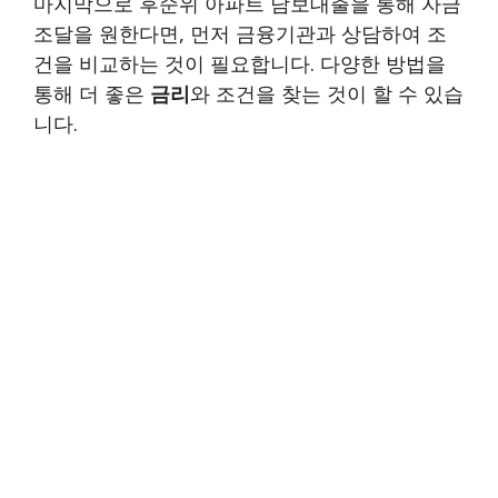
마지막으로 후순위 아파트 담보대출을 통해 자금
조달을 원한다면, 먼저 금융기관과 상담하여 조
건을 비교하는 것이 필요합니다. 다양한 방법을
통해 더 좋은
금리
와 조건을 찾는 것이 할 수 있습
니다.