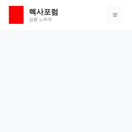
컨
렉사포럼
텐
메
츠
금융 노하우
로
뉴
건
너
뛰
기