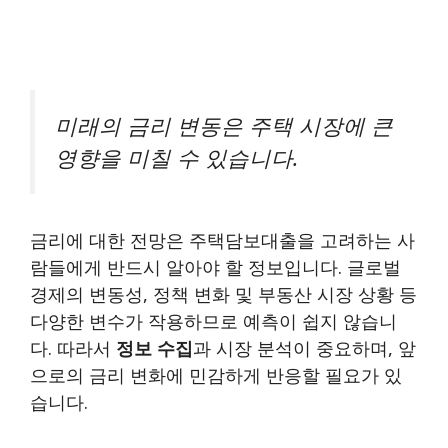
미래의 금리 변동은 주택 시장에 큰
영향을 미칠 수 있습니다.
금리에 대한 전망은 주택담보대출을 고려하는 사
람들에게 반드시 알아야 할 정보입니다. 글로벌
경제의 변동성, 정책 변화 및 부동산 시장 상황 등
다양한 변수가 작용하므로 예측이 쉽지 않습니
다. 따라서
정보 수집
과 시장 분석이 중요하며, 앞
으로의 금리 변화에 민감하게 반응할 필요가 있
습니다.