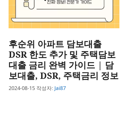
후순위 아파트 담보대출
DSR 한도 추가 및 주택담보
대출 금리 완벽 가이드 | 담
보대출, DSR, 주택금리 정보
2024-08-15
작성자:
Jai87