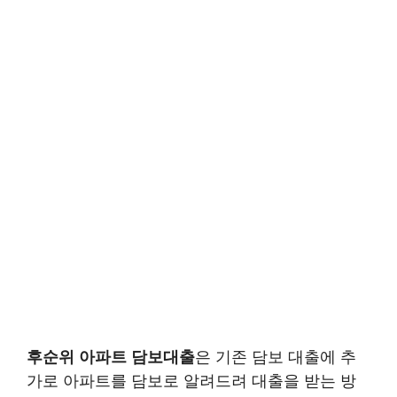
후순위 아파트 담보대출
은 기존 담보 대출에 추
가로 아파트를 담보로 알려드려 대출을 받는 방