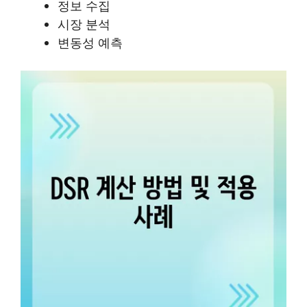
정보 수집
시장 분석
변동성 예측