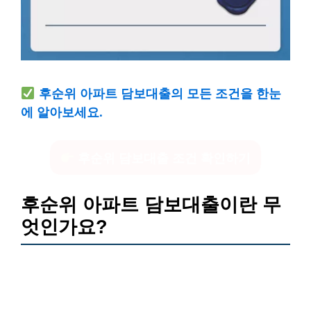
후순위 아파트 담보대출의 모든 조건을 한눈
에 알아보세요.
후순위 담보대출 조건 확인하기
후순위 아파트 담보대출이란 무
엇인가요?