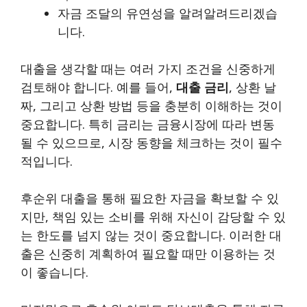
자금 조달의 유연성을 알려알려드리겠습
니다.
대출을 생각할 때는 여러 가지 조건을 신중하게
검토해야 합니다. 예를 들어,
대출 금리
, 상환 날
짜, 그리고 상환 방법 등을 충분히 이해하는 것이
중요합니다. 특히 금리는 금융시장에 따라 변동
될 수 있으므로, 시장 동향을 체크하는 것이 필수
적입니다.
후순위 대출을 통해 필요한 자금을 확보할 수 있
지만, 책임 있는 소비를 위해 자신이 감당할 수 있
는 한도를 넘지 않는 것이 중요합니다.
이러한 대
출은 신중히 계획하여 필요할 때만 이용하는 것
이 좋습니다.