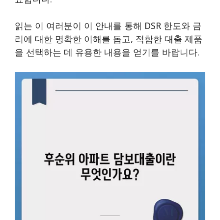
읽는 이 여러분이 이 안내를 통해 DSR 한도와 금
리에 대한 명확한 이해를 돕고, 적합한 대출 제품
을 선택하는 데 유용한 내용을 얻기를 바랍니다.