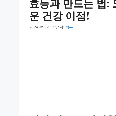
효능과 만드는 법:
운 건강 이점!
2024-09-28
작성자:
백우