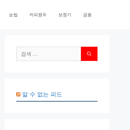
눈썹
커피원두
보청기
금융
검
색:
알 수 없는 피드