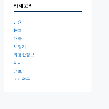
카테고리
금융
눈썹
대출
보청기
유용한정보
이사
정보
커피원두