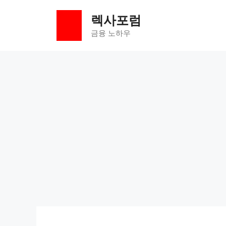
컨
렉사포럼
텐
츠
금융 노하우
로
건
너
뛰
기