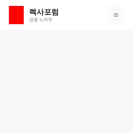
컨
렉사포럼
텐
메
츠
금융 노하우
로
뉴
건
너
뛰
기