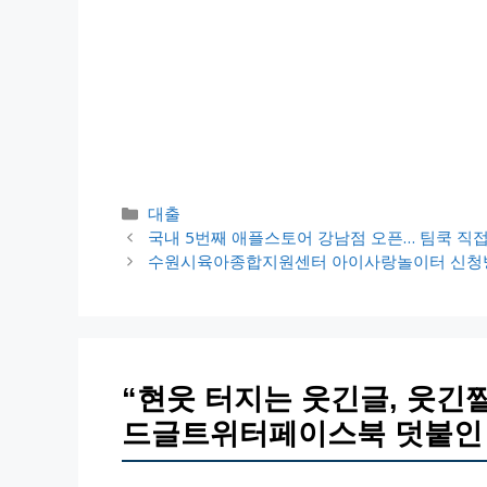
카
대출
테
국내 5번째 애플스토어 강남점 오픈… 팀쿡 직
고
수원시육아종합지원센터 아이사랑놀이터 신청방
리
“현웃 터지는 웃긴글, 웃긴짤
드글트위터페이스북 덧붙인 글