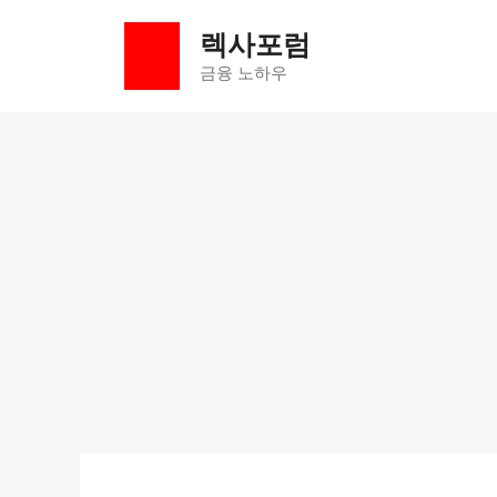
컨
렉사포럼
텐
츠
금융 노하우
로
건
너
뛰
기