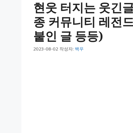
현웃 터지는 웃긴글,
종 커뮤니티 레전
붙인 글 등등)
2023-08-02
작성자:
백우