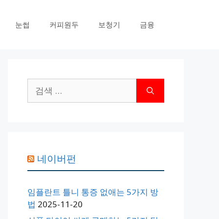
눈썹
커피원두
보청기
금융
검
색:
네이버펀
임플란트 틀니 통증 없애는 5가지 방
법
2025-11-20