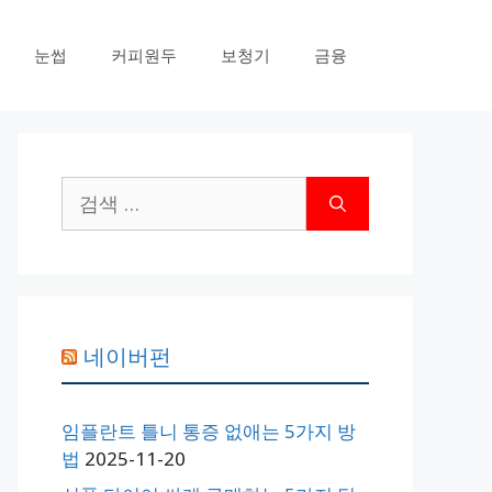
눈썹
커피원두
보청기
금융
검
색:
네이버펀
임플란트 틀니 통증 없애는 5가지 방
법
2025-11-20