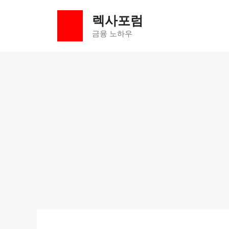
컨
렉사포럼
텐
츠
금융 노하우
로
건
너
뛰
기