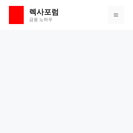
컨
렉사포럼
텐
메
츠
금융 노하우
로
뉴
건
너
뛰
기