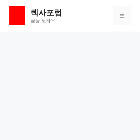
컨
렉사포럼
텐
메
츠
금융 노하우
로
뉴
건
너
뛰
기