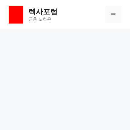
컨
렉사포럼
텐
메
츠
금융 노하우
로
뉴
건
너
뛰
기