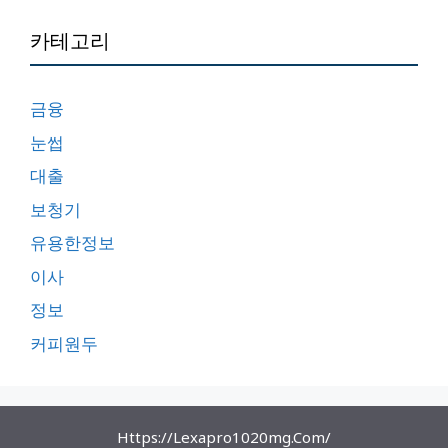
카테고리
금융
눈썹
대출
보청기
유용한정보
이사
정보
커피원두
Https://lexapro1020mg.com/