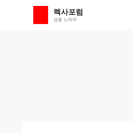
컨
렉사포럼
텐
츠
금융 노하우
로
건
너
뛰
기