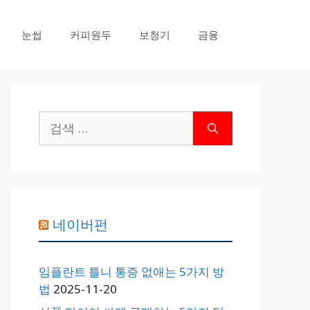
눈썹
커피원두
보청기
금융
검
색:
네이버펀
임플란트 틀니 통증 없애는 5가지 방
법
2025-11-20