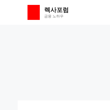
컨
렉사포럼
텐
츠
금융 노하우
로
건
너
뛰
기