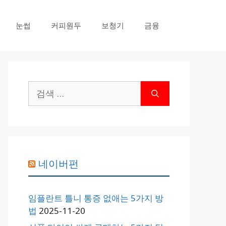
눈썹
커피원두
보청기
금융
검
색:
네이버펀
임플란트 틀니 통증 없애는 5가지 방
법
2025-11-20