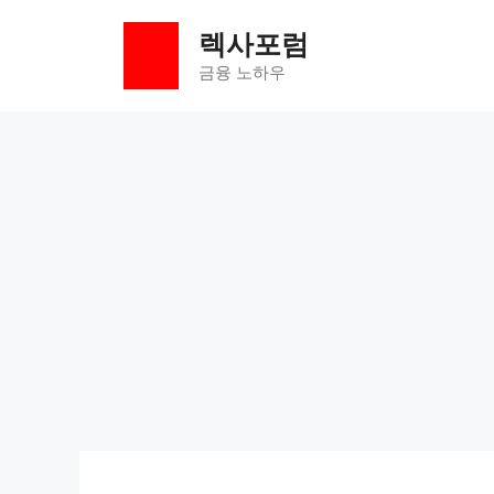
컨
렉사포럼
텐
츠
금융 노하우
로
건
너
뛰
기