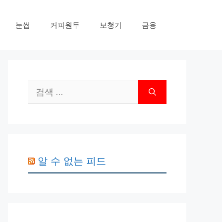
눈썹
커피원두
보청기
금융
검
색:
알 수 없는 피드