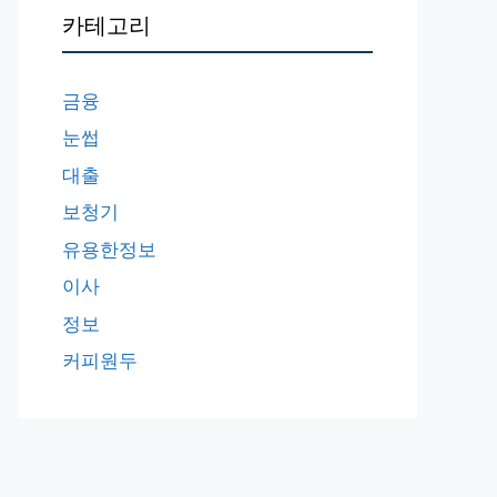
카테고리
금융
눈썹
대출
보청기
유용한정보
이사
정보
커피원두