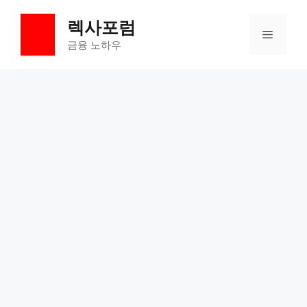
컨
렉사포럼
텐
메
츠
금융 노하우
로
뉴
건
너
뛰
기