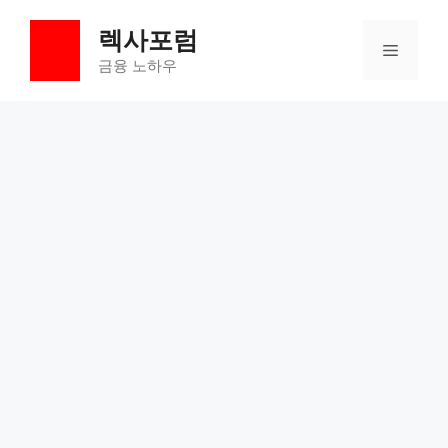
컨
렉사포럼
텐
메
츠
금융 노하우
로
뉴
건
너
뛰
기