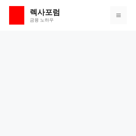
컨
렉사포럼
텐
메
츠
금융 노하우
로
뉴
건
너
뛰
기