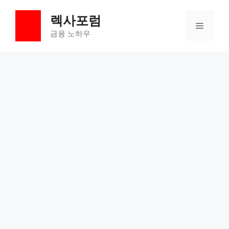
컨
렉사포럼
텐
메
츠
금융 노하우
로
뉴
건
너
뛰
기