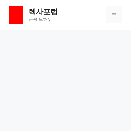
컨
렉사포럼
텐
메
츠
금융 노하우
로
뉴
건
너
뛰
기