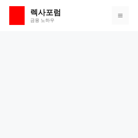
컨
렉사포럼
텐
메
츠
금융 노하우
로
뉴
건
너
뛰
기