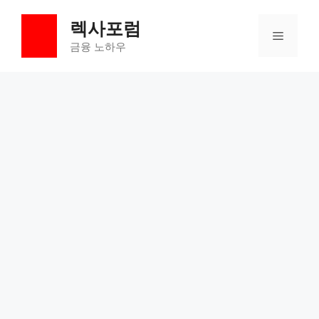
컨
렉사포럼
텐
메
츠
금융 노하우
로
뉴
건
너
뛰
기