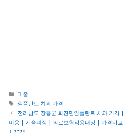
카
대출
테
태
임플란트 치과 가격
고
그
전라남도 장흥군 회진면임플란트 치과 가격 |
리
비용 | 시술과정 | 의료보험적용대상 | 가격비교
| 2025