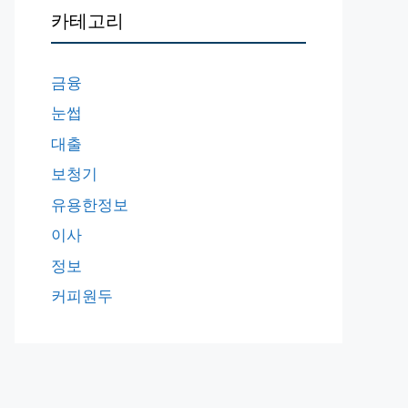
카테고리
금융
눈썹
대출
보청기
유용한정보
이사
정보
커피원두