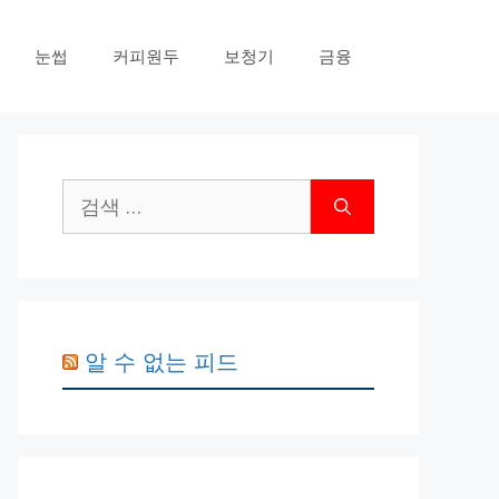
눈썹
커피원두
보청기
금융
검
색:
알 수 없는 피드