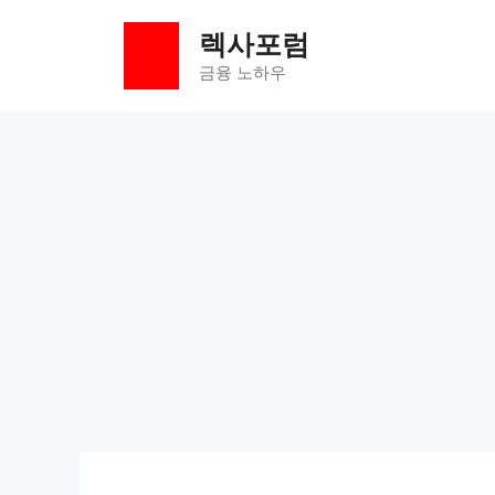
컨
렉사포럼
텐
츠
금융 노하우
로
건
너
뛰
기