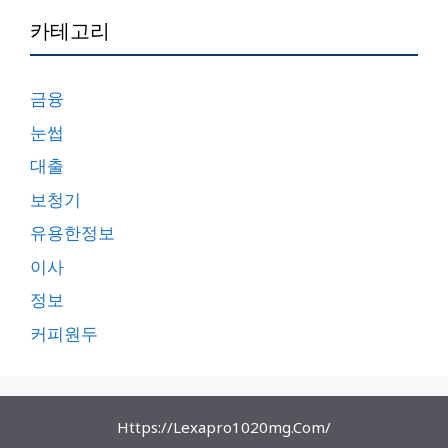
카테고리
금융
눈썹
대출
보청기
유용한정보
이사
정보
커피원두
Https://lexapro1020mg.com/