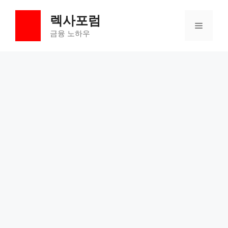
컨
렉사포럼
텐
메
츠
금융 노하우
로
뉴
건
너
뛰
기