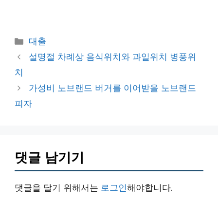
카
대출
테
설명절 차례상 음식위치와 과일위치 병풍위
고
치
리
가성비 노브랜드 버거를 이어받을 노브랜드
피자
댓글 남기기
댓글을 달기 위해서는
로그인
해야합니다.