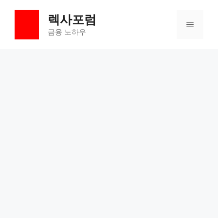
컨
렉사포럼
텐
메
츠
금융 노하우
로
뉴
건
너
뛰
기