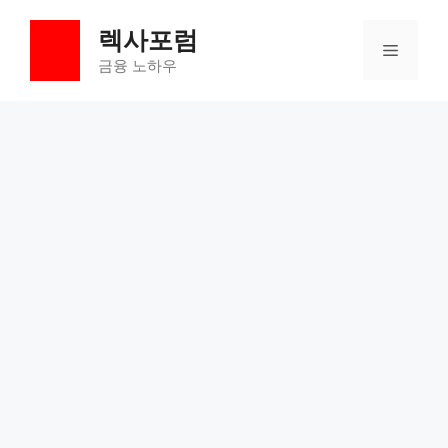
컨
렉사포럼
텐
메
츠
금융 노하우
로
뉴
건
너
뛰
기