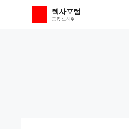
컨
렉사포럼
텐
츠
금융 노하우
로
건
너
뛰
기