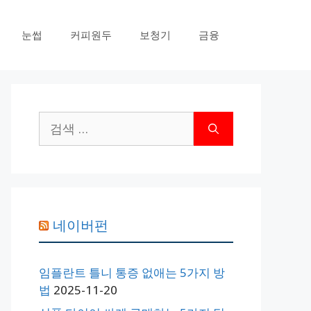
눈썹
커피원두
보청기
금융
검
색:
네이버펀
임플란트 틀니 통증 없애는 5가지 방
법
2025-11-20