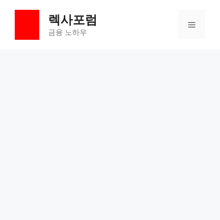
컨
렉사포럼
텐
메
츠
금융 노하우
로
뉴
건
너
뛰
기