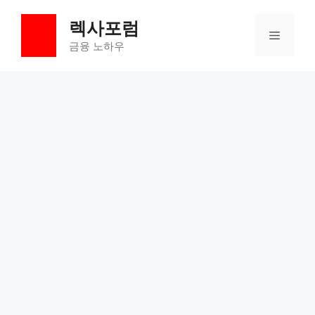
컨
렉사포럼
텐
메
츠
금융 노하우
로
뉴
건
너
뛰
기