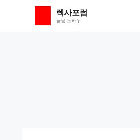
컨
렉사포럼
텐
츠
금융 노하우
로
건
너
뛰
기