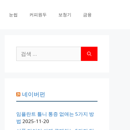
눈썹
커피원두
보청기
금융
검
색:
네이버펀
임플란트 틀니 통증 없애는 5가지 방
법
2025-11-20