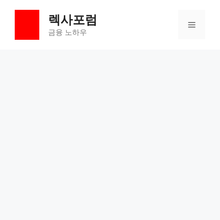
컨
렉사포럼
텐
메
츠
금융 노하우
로
뉴
건
너
뛰
기