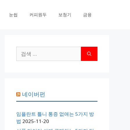
눈썹
커피원두
보청기
금융
검
색:
네이버펀
임플란트 틀니 통증 없애는 5가지 방
법
2025-11-20