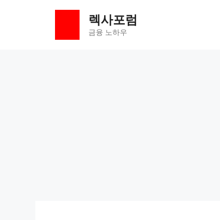
컨
렉사포럼
텐
츠
금융 노하우
로
건
너
뛰
기