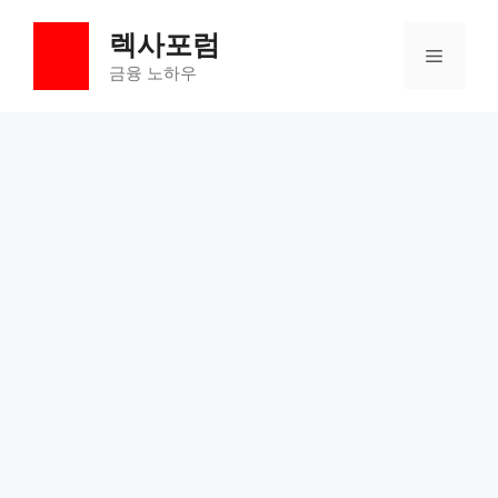
컨
렉사포럼
텐
메
츠
금융 노하우
로
뉴
건
너
뛰
기