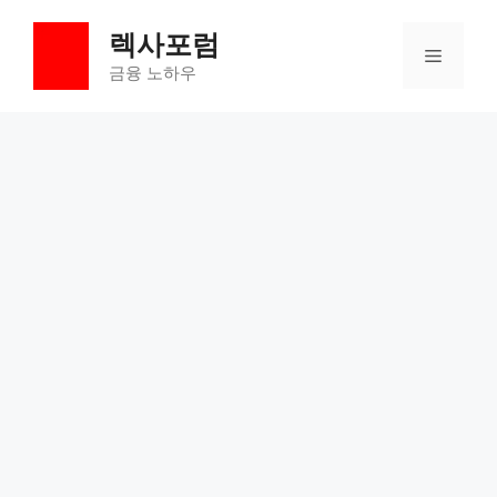
컨
렉사포럼
텐
메
츠
금융 노하우
로
뉴
건
너
뛰
기