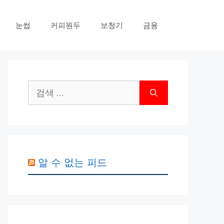
눈썹
커피원두
보청기
금융
검
색:
알 수 없는 피드