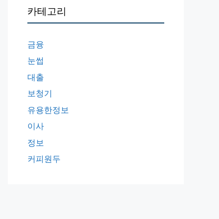
카테고리
금융
눈썹
대출
보청기
유용한정보
이사
정보
커피원두