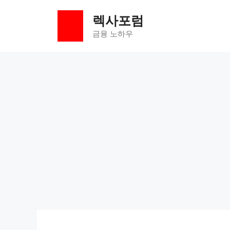
컨
렉사포럼
텐
츠
금융 노하우
로
건
너
뛰
기