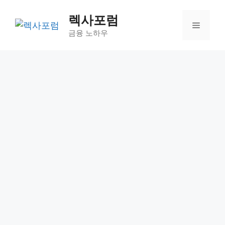
컨
렉사포럼
텐
메
츠
금융 노하우
로
뉴
건
너
뛰
기