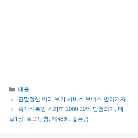
카
대출
테
연말정산 미리 보기 서비스 보너스 받아가자
고
즉석식복권 스피또 2000 20억 당첨되기, 매
리
일1장, 로또당첨, 제48회, 좋은꿈