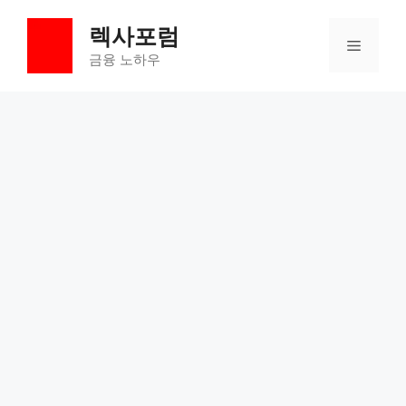
컨
렉사포럼
텐
메
츠
금융 노하우
로
뉴
건
너
뛰
기