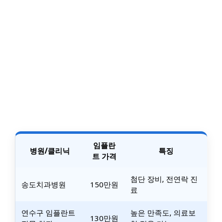
임플란
병원/클리닉
특징
트 가격
첨단 장비, 전연락 진
송도치과병원
150만원
료
연수구 임플란트
높은 만족도, 의료보
130만원