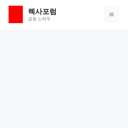
컨
렉사포럼
텐
메
츠
금융 노하우
로
뉴
건
너
뛰
기