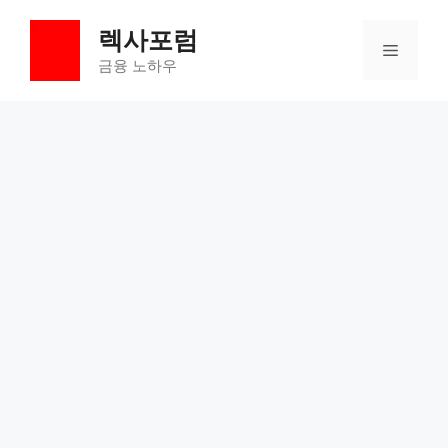
컨
렉사포럼
텐
메
츠
금융 노하우
로
뉴
건
너
뛰
기