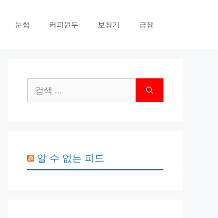
눈썹
커피원두
보청기
금융
검
색:
알 수 없는 피드