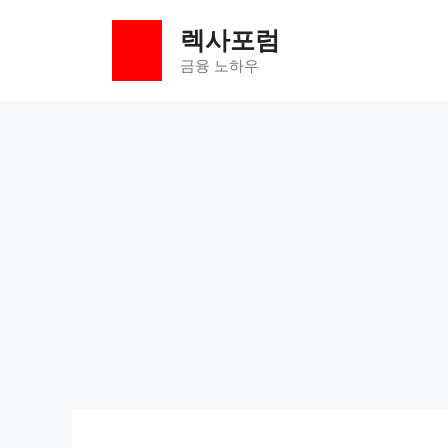
컨
렉사포럼
텐
츠
금융 노하우
로
건
너
뛰
기