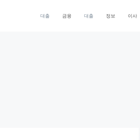
대출
금융
대출
정보
이사