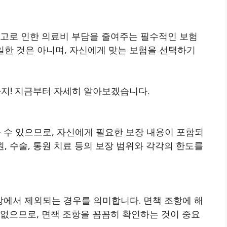
사고로 인한 의료비 부담을 줄여주는 필수적인 보험
동일한 것은 아니며, 자신에게 맞는 보험을 선택하기
5가지! 지금부터 자세히 알아보겠습니다.
 수 있으므로, 자신에게 필요한 보장 내용이 포함되
원, 수술, 통원 치료 등의 보장 범위와 각각의 한도를
상에서 제외되는 경우를 의미합니다. 면책 조항에 해
 없으므로, 면책 조항을 꼼꼼히 확인하는 것이 중요