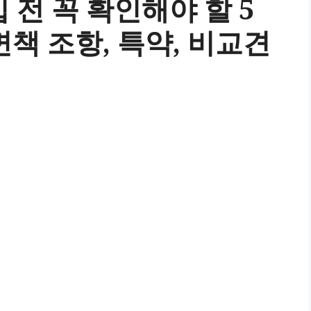
 전 꼭 확인해야 할 5
면책 조항, 특약, 비교견