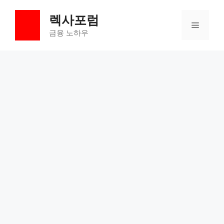
컨
렉사포럼
텐
메
츠
금융 노하우
로
뉴
건
너
뛰
기