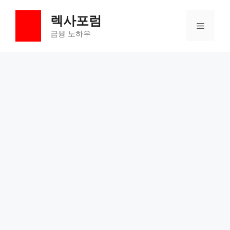
컨
렉사포럼
텐
메
츠
금융 노하우
로
뉴
건
너
뛰
기