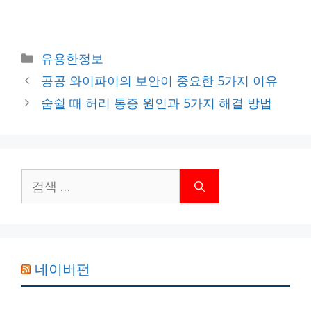
카
유용한정보
테
공공 와이파이의 보안이 중요한 5가지 이유
고
숨쉴 때 허리 통증 원인과 5가지 해결 방법
리
검
색:
네이버펀