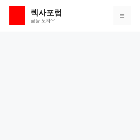
컨
렉사포럼
텐
메
츠
금융 노하우
로
뉴
건
너
뛰
기