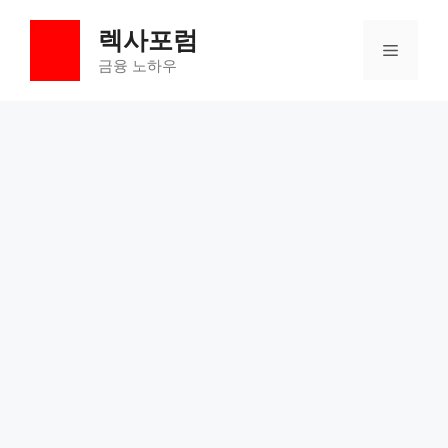
컨
렉사포럼
텐
메
츠
금융 노하우
로
뉴
건
너
뛰
기