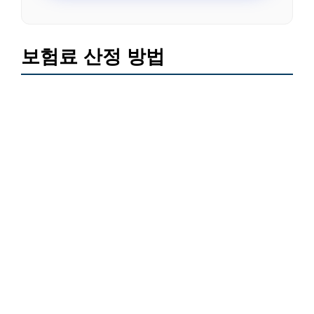
보험료 산정 방법