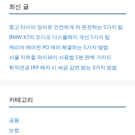
최신 글
중고 타이어 정비로 안전하게 차 운전하는 5가지 팁
BMW X7의 오디오 디스플레이 개선 5가지 팁
캐리어 에어컨 PO 에러 해결하는 5가지 방법
서울 지하철 와이파이 사용법 5분 완벽 가이드
퇴직연금 IRP 해지 시 세금 감면 받는 3가지 방법
카테고리
금융
눈썹