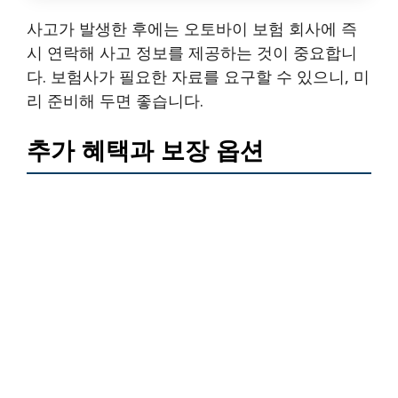
사고가 발생한 후에는 오토바이 보험 회사에 즉
시 연락해 사고 정보를 제공하는 것이 중요합니
다. 보험사가 필요한 자료를 요구할 수 있으니, 미
리 준비해 두면 좋습니다.
추가 혜택과 보장 옵션