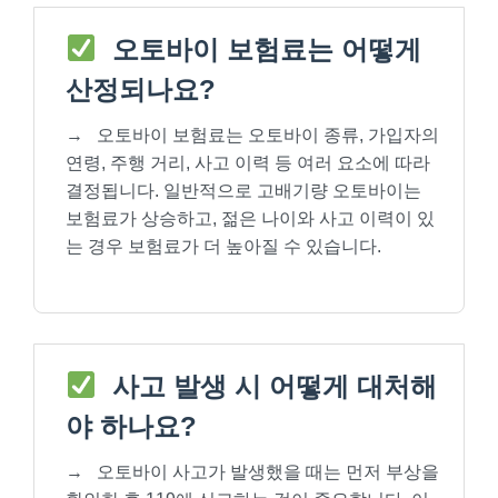
오토바이 보험료는 어떻게
산정되나요?
→
오토바이 보험료는 오토바이 종류, 가입자의
연령, 주행 거리, 사고 이력 등 여러 요소에 따라
결정됩니다. 일반적으로 고배기량 오토바이는
보험료가 상승하고, 젊은 나이와 사고 이력이 있
는 경우 보험료가 더 높아질 수 있습니다.
사고 발생 시 어떻게 대처해
야 하나요?
→
오토바이 사고가 발생했을 때는 먼저 부상을