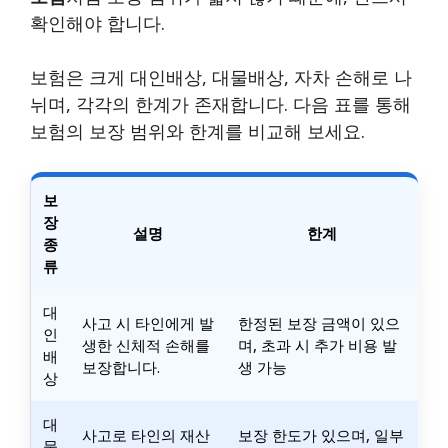
확인해야 합니다.
보험은 크게 대인배상, 대물배상, 자차 손해로 나
뉘며, 각각의 한계가 존재합니다. 다음 표를 통해
보험의 보장 범위와 한계를 비교해 보세요.
보
장
설명
한계
종
류
대
사고 시 타인에게 발
한정된 보장 금액이 있으
인
생한 신체적 손해를
며, 초과 시 추가 비용 발
배
보장합니다.
생 가능
상
대
사고로 타인의 재산
보장 한도가 있으며, 일부
물