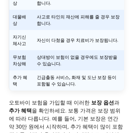
상
합니다.
대물배
사고로 타인의 재산에 피해를 줄 경우 보장
상
합니다.
자기신
자신이 다쳤을 경우 치료비가 보장됩니다.
체사고
무보험
상대방이 보험이 없을 경우에도 보장받을
차상해
수 있습니다.
추가 혜
긴급출동 서비스, 화재 및 도난 보장 등이
택
포함될 수 있습니다.
오토바이 보험을 가입할 때 이러한
보장 옵션
과
추가 혜택
을 확인하세요. 보통 가격은 보장 범위
에 따라 다릅니다. 예를 들어, 기본 보장은 연간
약 30만 원에서 시작하며, 추가 혜택이 많이 포함