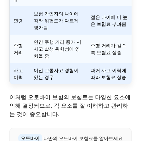
보험 가입자의 나이에
젊은 나이에 더 높
연령
따라 위험도가 다르게
은 보험료 부과됨
평가됨
연간 주행 거리 증가 시
주행
주행 거리가 길수
사고 발생 위험성에 영
거리
록 보험료 상승
향을 줌
사고
이전 교통사고 경험이
과거 사고 이력에
이력
있는 경우
따라 보험료 상승
이처럼 오토바이 보험의 보험료는 다양한 요소에
의해 결정되므로, 각 요소를 잘 이해하고 관리하
는 것이 중요합니다.
오토바이
나만의 오토바이 보험료를 알아보세요