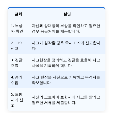
절차
설명
1. 부상
자신과 상대방의 부상을 확인하고 필요한
자 확인
경우 응급처치를 제공합니다.
2. 119
사고가 심각할 경우 즉시 119에 신고합니
신고
다.
3. 경찰
사고현장을 정리하고 경찰을 호출해 사고
호출
사실을 기록하게 합니다.
4. 증거
사고 현장을 사진으로 기록하고 목격자를
수집
확보합니다.
5. 보험
자신의 오토바이 보험사에 사고를 알리고
사에 신
필요한 서류를 제출합니다.
고