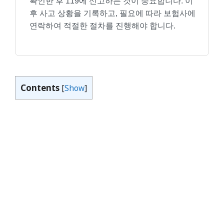
확인한 후 119에 신고하는 것이 중요합니다. 이
후 사고 상황을 기록하고, 필요에 따라 보험사에
연락하여 적절한 절차를 진행해야 합니다.
Contents
[
Show
]