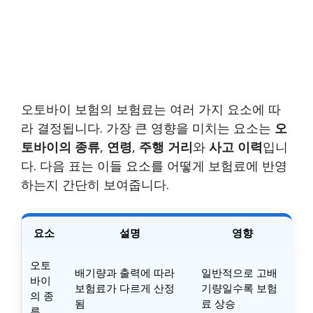
오토바이 보험의 보험료는 여러 가지 요소에 따
라 결정됩니다. 가장 큰 영향을 미치는 요소는
오
토바이의 종류
,
연령
,
주행 거리
와
사고 이력
입니
다. 다음 표는 이들 요소를 어떻게 보험료에 반영
하는지 간단히 보여줍니다.
요소
설명
영향
오토
배기량과 출력에 따라
일반적으로 고배
바이
보험료가 다르게 산정
기량일수록 보험
의 종
됨
료 상승
류